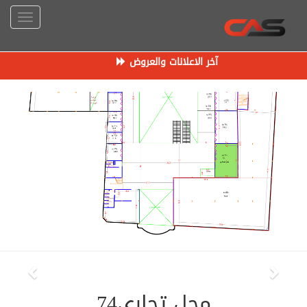
آخر الاعلانات والعروض
محل تجاري74